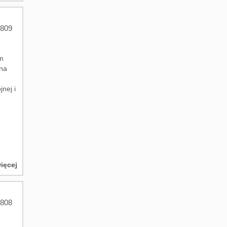
809
m
 na
nej i
ięcej
808