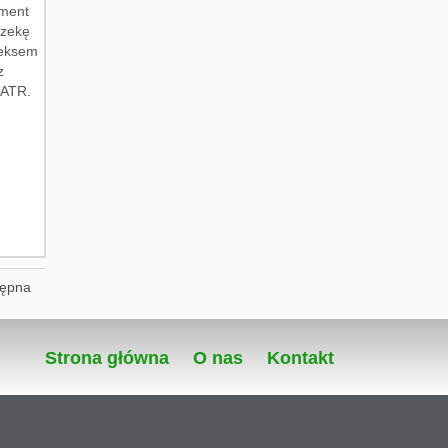
ment
rzekę
neksem
z
EATR.
tępna
Strona główna
O nas
Kontakt