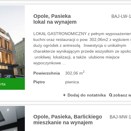
Opole,
Pasieka
BAJ-LW-1
lokal na wynajem
LOKAL GASTRONOMICZNY z pełnym wyposażenie
kuchni oraz restauracji o pow. 302,06m2 z wyjściem
duży ogródek z antresolą. Inwestycja o unikalnym
charakterze wynikającym przede wszystkim ze spokoj
urokliwej lokalizacji, a także ulubione miejsce
wypoczynkowe ...
2
Powierzchnia
302,06 m
Piętro
piwnica
rta
Dodaj do notatnika
zobacz w
Opole,
Pasieka,
Barlickiego
BAJ-MW-1
mieszkanie na wynajem