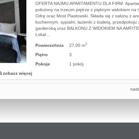
OFERTA NAJMU APARTAMENTU DLA FIRM. Aparta
położony na trzecim piętrze z pięknym widokiem na 
Odrę oraz Most Piastowski. Składa się z salonu z a
kuchennym, sypialni, łazienki z toaletą, przedpokoju 
garderobą oraz BALKONU Z WIDOKIEM NA AMFIT
Lokal ...
2
Powierzchnia
27,00 m
Piętro
3
Pokoje
1 pokój
zobacz więcej
nas