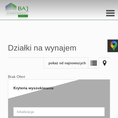
Stron
głów
Działki na wynajem
O na
pokaż od najnowszych
Ofert
Brak Ofert
Miesz
Kryteria wyszukiwania
Dom
Dzial