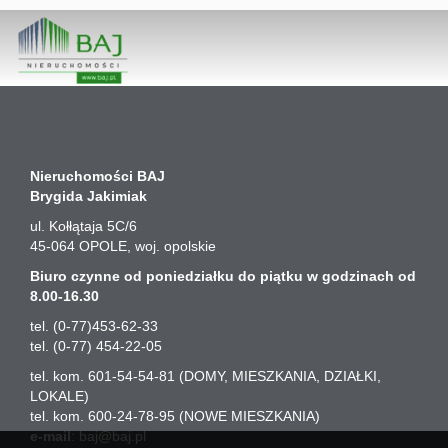
Nieruchomości BAJ
Brygida Jakimiak
ul. Kołłątaja 5C/6
45-064
OPOLE
, woj. opolskie
Biuro czynne od poniedziałku do piątku w godzinach od
8.00-16.30
tel. (0-77)453-62-33
tel. (0-77) 454-22-05
tel. kom. 601-54-54-81 (DOMY, MIESZKANIA, DZIAŁKI,
LOKALE)
tel. kom. 600-24-78-95 (NOWE MIESZKANIA)
e-mail
:
baj@baj.pl