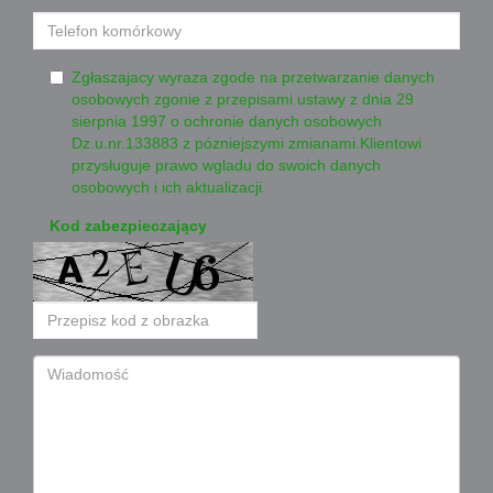
Zgłaszajacy wyraza zgode na przetwarzanie danych
osobowych zgonie z przepisami ustawy z dnia 29
sierpnia 1997 o ochronie danych osobowych
Dz.u.nr.133883 z pózniejszymi zmianami.Klientowi
przysługuje prawo wgladu do swoich danych
osobowych i ich aktualizacji.
Kod zabezpieczający