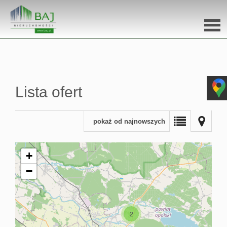
Stron
głów
Lista ofert
O na
pokaż od najnowszych
Ofert
+
Miesz
−
Dom
Dzial
2