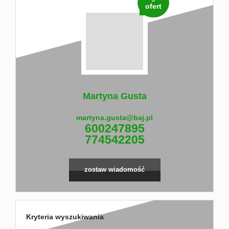
ofert
Martyna Gusta
martyna.gusta@baj.pl
600247895
774542205
zostaw wiadomość
Kryteria wyszukiwania