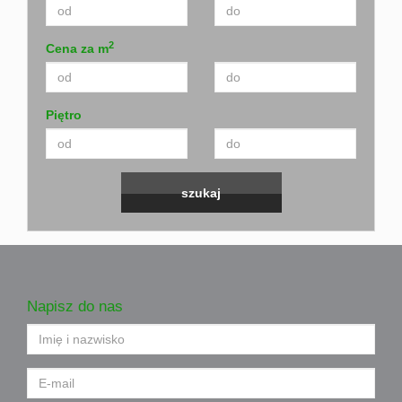
2
Cena za m
Piętro
Napisz do nas