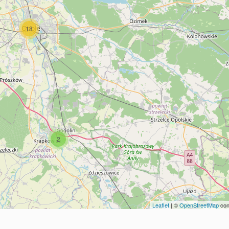
18
2
Leaflet
| ©
OpenStreetMap
con