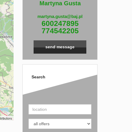
Martyna Gusta
martyna.gusta@baj.pl
600247895
774542205
send message
Search
tributors