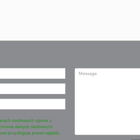
danych osobowych zgonie z
 ochronie danych osobowych
towi przysługuje prawo wgladu