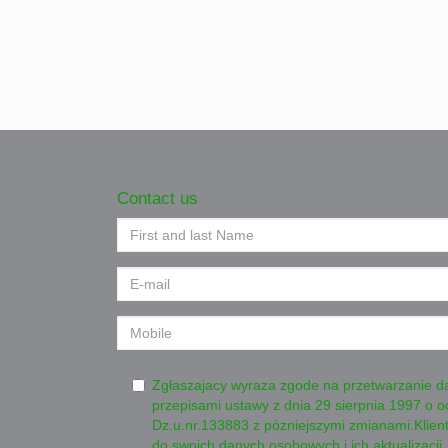
Contact us
Zgłaszajacy wyraza zgode na przetwarzanie 
przepisami ustawy z dnia 29 sierpnia 1997 o
Dz.u.nr.133883 z pózniejszymi zmianami.Klien
do swoich danych osobowych i ich aktualizacji.