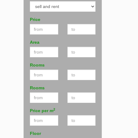
Price
Area
Rooms
Rooms
2
Price per m
Floor