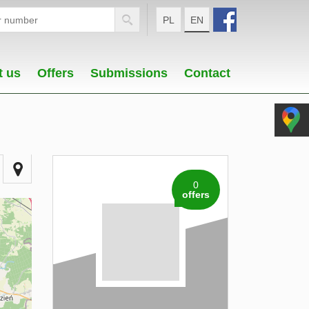
PL
EN
t us
Offers
Submissions
Contact
0
offers