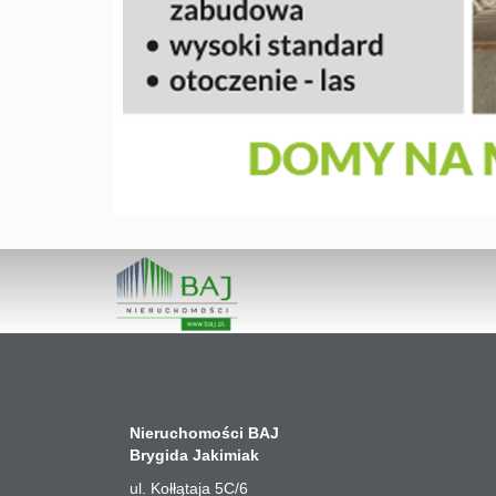
Nieruchomości BAJ
Brygida Jakimiak
ul. Kołłątaja 5C/6